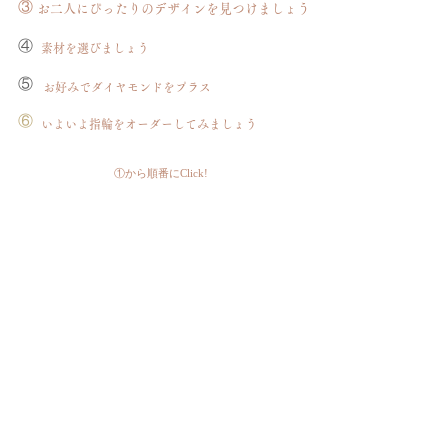
​③
お二人にぴったりのデザインを見つけましょう
​④
素材を選びましょう
​⑤
​お好みでダイヤモンドをプラス
​⑥
いよいよ指輪をオーダーしてみましょう
①から順番にClick!